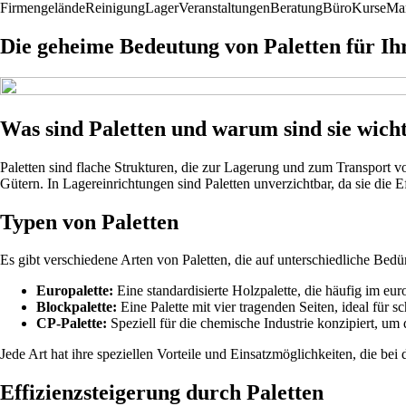
Firmengelände
Reinigung
Lager
Veranstaltungen
Beratung
Büro
Kurse
Mar
Die geheime Bedeutung von Paletten für Ihr
Was sind Paletten und warum sind sie wich
Paletten sind flache Strukturen, die zur Lagerung und zum Transport v
Gütern. In Lagereinrichtungen sind Paletten unverzichtbar, da sie die E
Typen von Paletten
Es gibt verschiedene Arten von Paletten, die auf unterschiedliche Bedü
Europalette:
Eine standardisierte Holzpalette, die häufig im e
Blockpalette:
Eine Palette mit vier tragenden Seiten, ideal für s
CP-Palette:
Speziell für die chemische Industrie konzipiert, um 
Jede Art hat ihre speziellen Vorteile und Einsatzmöglichkeiten, die bei
Effizienzsteigerung durch Paletten