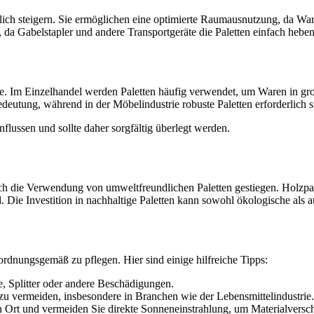
ich steigern. Sie ermöglichen eine optimierte Raumausnutzung, da Ware
, da Gabelstapler und andere Transportgeräte die Paletten einfach he
lle. Im Einzelhandel werden Paletten häufig verwendet, um Waren in gr
Bedeutung, während in der Möbelindustrie robuste Paletten erforderlich
flussen und sollte daher sorgfältig überlegt werden.
uch die Verwendung von umweltfreundlichen Paletten gestiegen. Holzp
d. Die Investition in nachhaltige Paletten kann sowohl ökologische als 
ordnungsgemäß zu pflegen. Hier sind einige hilfreiche Tipps:
e, Splitter oder andere Beschädigungen.
zu vermeiden, insbesondere in Branchen wie der Lebensmittelindustrie.
en Ort und vermeiden Sie direkte Sonneneinstrahlung, um Materialversc