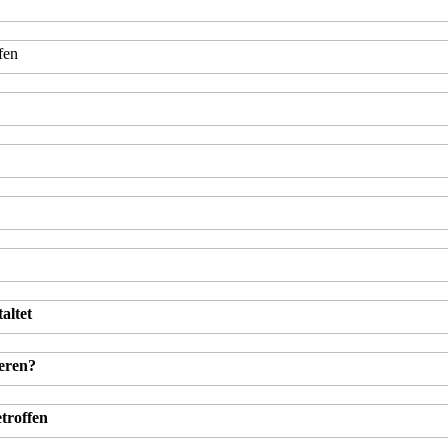
?
fen
altet
ieren?
troffen