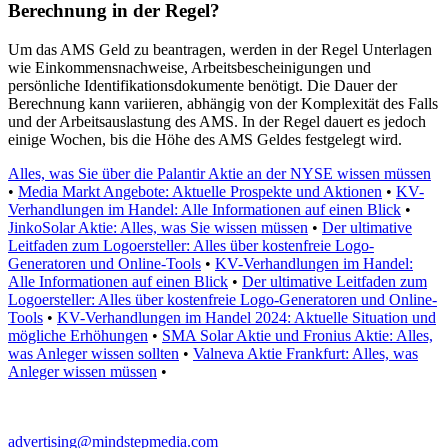
Berechnung in der Regel?
Um das AMS Geld zu beantragen, werden in der Regel Unterlagen
wie Einkommensnachweise, Arbeitsbescheinigungen und
persönliche Identifikationsdokumente benötigt. Die Dauer der
Berechnung kann variieren, abhängig von der Komplexität des Falls
und der Arbeitsauslastung des AMS. In der Regel dauert es jedoch
einige Wochen, bis die Höhe des AMS Geldes festgelegt wird.
Alles, was Sie über die Palantir Aktie an der NYSE wissen müssen
•
Media Markt Angebote: Aktuelle Prospekte und Aktionen
•
KV-
Verhandlungen im Handel: Alle Informationen auf einen Blick
•
JinkoSolar Aktie: Alles, was Sie wissen müssen
•
Der ultimative
Leitfaden zum Logoersteller: Alles über kostenfreie Logo-
Generatoren und Online-Tools
•
KV-Verhandlungen im Handel:
Alle Informationen auf einen Blick
•
Der ultimative Leitfaden zum
Logoersteller: Alles über kostenfreie Logo-Generatoren und Online-
Tools
•
KV-Verhandlungen im Handel 2024: Aktuelle Situation und
mögliche Erhöhungen
•
SMA Solar Aktie und Fronius Aktie: Alles,
was Anleger wissen sollten
•
Valneva Aktie Frankfurt: Alles, was
Anleger wissen müssen
•
advertising@mindstepmedia.com