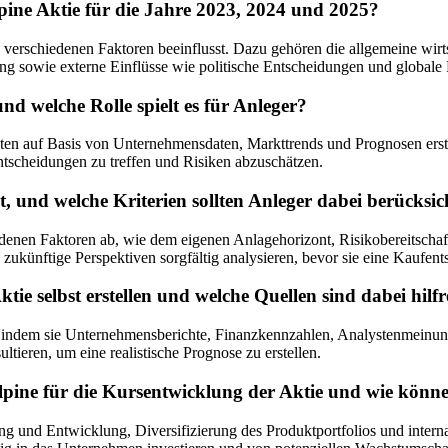
pine Aktie für die Jahre 2023, 2024 und 2025?
verschiedenen Faktoren beeinflusst. Dazu gehören die allgemeine wirt
ng sowie externe Einflüsse wie politische Entscheidungen und globale 
nd welche Rolle spielt es für Anleger?
ten auf Basis von Unternehmensdaten, Markttrends und Prognosen erstel
entscheidungen zu treffen und Risiken abzuschätzen.
ht, und welche Kriterien sollten Anleger dabei berücksi
enen Faktoren ab, wie dem eigenen Anlagehorizont, Risikobereitschaft, 
künftige Perspektiven sorgfältig analysieren, bevor sie eine Kaufents
ie selbst erstellen und welche Quellen sind dabei hilfr
en, indem sie Unternehmensberichte, Finanzkennzahlen, Analystenmeinun
tieren, um eine realistische Prognose zu erstellen.
stalpine für die Kursentwicklung der Aktie und wie könn
hung und Entwicklung, Diversifizierung des Produktportfolios und inter