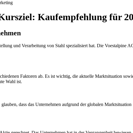
keting
 Kursziel: Kaufempfehlung für 2
rnehmen
stellung und Verarbeitung von Stahl spezialisiert hat. Die Voestalpine
schiedenen Faktoren ab. Es ist wichtig, die aktuelle Marktsituation so
te Wahl ist.
en glauben, dass das Unternehmen aufgrund der globalen Marktsituation
e Aktie gerechnet. Das Unternehmen hat in der Vergangenheit bewiesen,