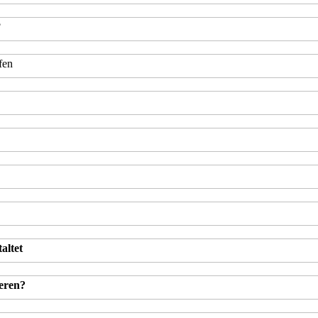
?
fen
altet
ieren?