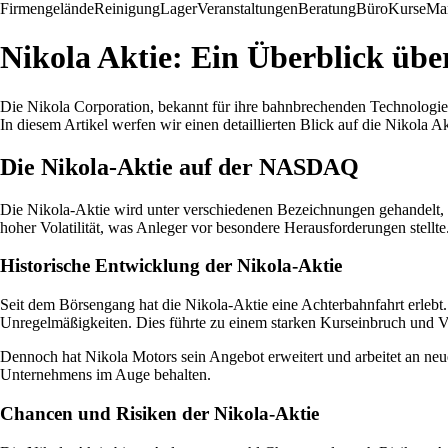
Firmengelände
Reinigung
Lager
Veranstaltungen
Beratung
Büro
Kurse
Mar
Nikola Aktie: Ein Überblick üb
Die Nikola Corporation, bekannt für ihre bahnbrechenden Technologien
In diesem Artikel werfen wir einen detaillierten Blick auf die Nikol
Die Nikola-Aktie auf der NASDAQ
Die Nikola-Aktie wird unter verschiedenen Bezeichnungen gehand
hoher Volatilität, was Anleger vor besondere Herausforderungen stellt
Historische Entwicklung der Nikola-Aktie
Seit dem Börsengang hat die Nikola-Aktie eine Achterbahnfahrt erlebt
Unregelmäßigkeiten. Dies führte zu einem starken Kurseinbruch und Ve
Dennoch hat Nikola Motors sein Angebot erweitert und arbeitet an neuen
Unternehmens im Auge behalten.
Chancen und Risiken der Nikola-Aktie