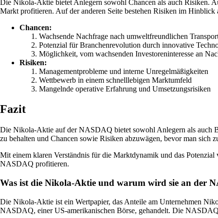
Die Nikola-Aktie bietet Anlegern sowohl Chancen als auch Risiken. A
Markt profitieren. Auf der anderen Seite bestehen Risiken im Hinblic
Chancen:
Wachsende Nachfrage nach umweltfreundlichen Transpor
Potenzial für Branchenrevolution durch innovative Techn
Möglichkeit, vom wachsenden Investoreninteresse an Nachh
Risiken:
Managementprobleme und interne Unregelmäßigkeiten
Wettbewerb in einem schnelllebigen Marktumfeld
Mangelnde operative Erfahrung und Umsetzungsrisiken
Fazit
Die Nikola-Aktie auf der NASDAQ bietet sowohl Anlegern als auch Beob
zu behalten und Chancen sowie Risiken abzuwägen, bevor man sich zu
Mit einem klaren Verständnis für die Marktdynamik und das Potenzia
NASDAQ profitieren.
Was ist die Nikola-Aktie und warum wird sie an der
Die Nikola-Aktie ist ein Wertpapier, das Anteile am Unternehmen Nikol
NASDAQ, einer US-amerikanischen Börse, gehandelt. Die NASDAQ is