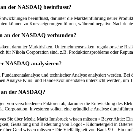
 an der NASDAQ beeinflusst?
icklungen beeinflusst, darunter die Markteinführung neuer Produkte
hten können zu Kurssteigerungen führen, während negative Nachricht
tien an der NASDAQ verbunden?
en, darunter Marktrisiken, Unternehmensrisiken, regulatorische Risik
 für Nikola Corporation sind, z.B. Produktionsprobleme oder Reputat
der NASDAQ analysieren?
Fundamentalanalyse und technischer Analyse analysiert werden. Bei
en Analyse Kurs- und Handelsvolumendaten untersucht werden, um Tre
tie an der NASDAQ?
n von verschiedenen Faktoren ab, darunter die Entwicklung des Elekt
 Corporation. Investoren sollten eine gründliche Analyse durchführen
 was Sie über Media Markt Innsbruck wissen müssen
•
Bayer Aktie: Ei
igkeit, Gestaltung und Bedeutung von Logo!
•
Kilometergeld in Österre
ie über Geld wissen müssen
•
Die Vielfältigkeit von Bank 99 – Ein um