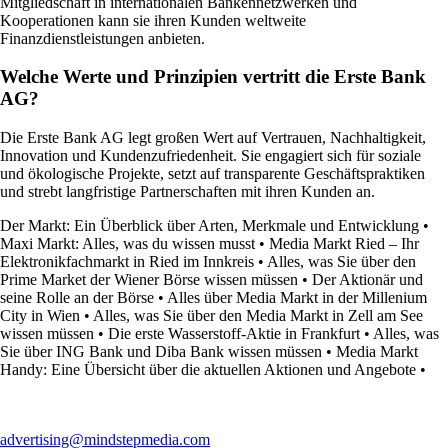
Mitgliedschaft in internationalen Bankennetzwerken und
Kooperationen kann sie ihren Kunden weltweite
Finanzdienstleistungen anbieten.
Welche Werte und Prinzipien vertritt die Erste Bank
AG?
Die Erste Bank AG legt großen Wert auf Vertrauen, Nachhaltigkeit,
Innovation und Kundenzufriedenheit. Sie engagiert sich für soziale
und ökologische Projekte, setzt auf transparente Geschäftspraktiken
und strebt langfristige Partnerschaften mit ihren Kunden an.
Der Markt: Ein Überblick über Arten, Merkmale und Entwicklung
•
Maxi Markt: Alles, was du wissen musst
•
Media Markt Ried – Ihr
Elektronikfachmarkt in Ried im Innkreis
•
Alles, was Sie über den
Prime Market der Wiener Börse wissen müssen
•
Der Aktionär und
seine Rolle an der Börse
•
Alles über Media Markt in der Millenium
City in Wien
•
Alles, was Sie über den Media Markt in Zell am See
wissen müssen
•
Die erste Wasserstoff-Aktie in Frankfurt
•
Alles, was
Sie über ING Bank und Diba Bank wissen müssen
•
Media Markt
Handy: Eine Übersicht über die aktuellen Aktionen und Angebote
•
advertising@mindstepmedia.com