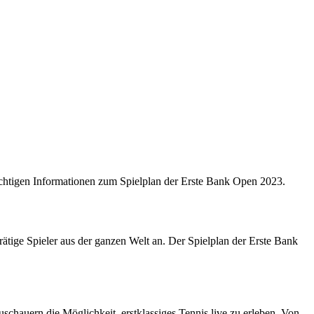
 wichtigen Informationen zum Spielplan der Erste Bank Open 2023.
rätige Spieler aus der ganzen Welt an. Der Spielplan der Erste Bank
chauern die Möglichkeit, erstklassiges Tennis live zu erleben. Von