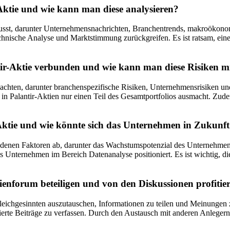
Aktie und wie kann man diese analysieren?
nflusst, darunter Unternehmensnachrichten, Branchentrends, makroöko
chnische Analyse und Marktstimmung zurückgreifen. Es ist ratsam, ein
antir-Aktie verbunden und wie kann man diese Risiken 
beachten, darunter branchenspezifische Risiken, Unternehmensrisiken un
nt in Palantir-Aktien nur einen Teil des Gesamtportfolios ausmacht. Z
r-Aktie und wie könnte sich das Unternehmen in Zukunf
iedenen Faktoren ab, darunter das Wachstumspotenzial des Unternehmens
es Unternehmen im Bereich Datenanalyse positioniert. Es ist wichtig, di
ienforum beteiligen und von den Diskussionen profitie
Gleichgesinnten auszutauschen, Informationen zu teilen und Meinungen z
dierte Beiträge zu verfassen. Durch den Austausch mit anderen Anlege