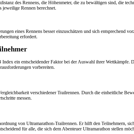
istanz des Rennens, die Höhenmeter, die zu bewältigen sind, die tech
 jeweilige Rennen berechnet.
erungen eines Rennens besser einzuschätzen und sich entsprechend vor
rbereitung erfordert.
eilnehmer
 Index ein entscheidender Faktor bei der Auswahl ihrer Wettkämpfe.
erausforderungen vorbereiten.
ergleichbarkeit verschiedener Trailrennen. Durch die einheitliche B
tschritte messen.
rdnung von Ultramarathon-Trailrennen. Er hilft den Teilnehmern, sic
scheidend für alle, die sich dem Abenteuer Ultramarathon stellen möch