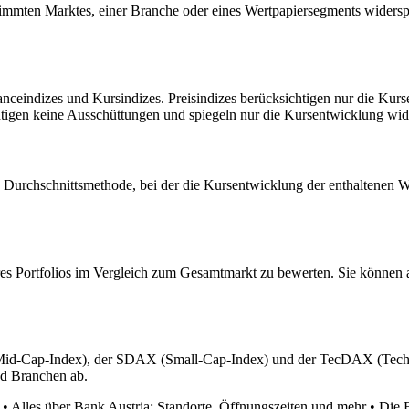
estimmten Marktes, einer Branche oder eines Wertpapiersegments widersp
manceindizes und Kursindizes. Preisindizes berücksichtigen nur die Ku
tigen keine Ausschüttungen und spiegeln nur die Kursentwicklung wid
e Durchschnittsmethode, bei der die Kursentwicklung der enthaltenen W
res Portfolios im Vergleich zum Gesamtmarkt zu bewerten. Sie können a
d-Cap-Index), der SDAX (Small-Cap-Index) und der TecDAX (Technolo
d Branchen ab.
•
Alles über Bank Austria: Standorte, Öffnungszeiten und mehr
•
Die 