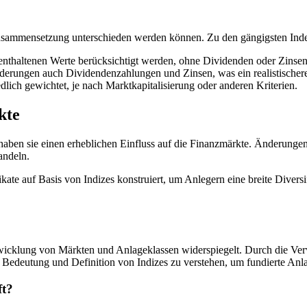
 Zusammensetzung unterschieden werden können. Zu den gängigsten Ind
enthaltenen Werte berücksichtigt werden, ohne Dividenden oder Zinsen
derungen auch Dividendenzahlungen und Zinsen, was ein realistischeres
lich gewichtet, je nach Marktkapitalisierung oder anderen Kriterien.
kte
n, haben sie einen erheblichen Einfluss auf die Finanzmärkte. Änderu
andeln.
ate auf Basis von Indizes konstruiert, um Anlegern eine breite Divers
tentwicklung von Märkten und Anlageklassen widerspiegelt. Durch die 
 die Bedeutung und Definition von Indizes zu verstehen, um fundierte An
ft?